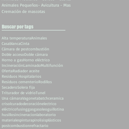
Animales Pequeños- Avicultura - Mas
Cremación de mascotas
Buscar por tags
Alta temperatura
Animales
Casablanca
Cinta
Cámara de postcombustión
Doble acceso
Doble cámara
Horno a gas
Horno eléctrico
Incineración
Laminado
Multifunción
Oferta
Radiador aceite
Residuos Hospitalarios
Residuos cementerio
Rodillos
Secadero
Solera fija
Triturador de vidrio
Tunel
Una cámara
Vagoneta
batch
ceramica
crisol
curado
decoración
electrico
eléctrico
fusing
gas
gasoleo
guillotina
husillos
incineracion
laboratorio
materiales
pintura
pirolisis
plásticos
postcombustion
refractario