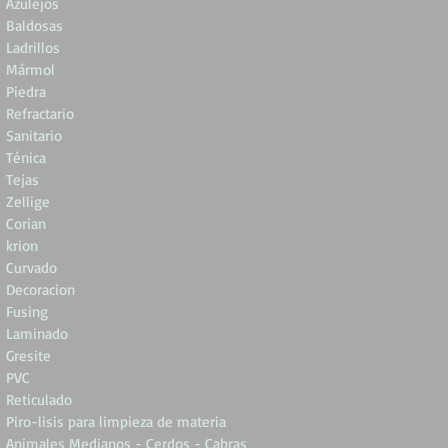
Azulejos
Baldosas
Ladrillos
Mármol
Piedra
Refractario
Sanitario
Ténica
Tejas
Zellige
Corian
krion
Curvado
Decoracion
Fusing
Laminado
Gresite
PVC
Reticulado
Piro-lisis para limpieza de materia
Animales Medianos - Cerdos - Cabras