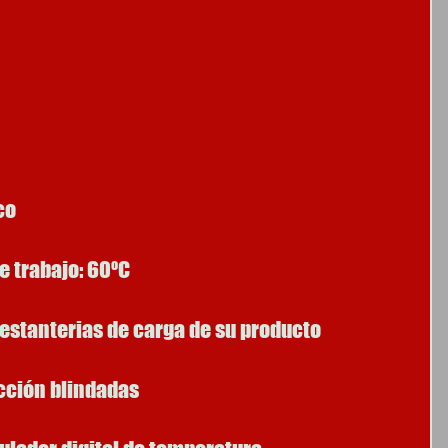
co 
 trabajo: 60ºC
s estanterias de carga de su producto
acción blindadas