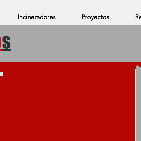
Incineradores
Proyectos
Re
o
s
do