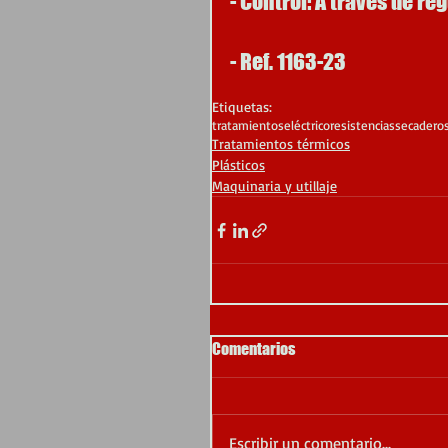
- Control: A través de r
- Ref. 1163-23
Etiquetas:
tratamientos
eléctrico
resistencias
secadero
Tratamientos térmicos
Plásticos
Maquinaria y utillaje
Comentarios
Escribir un comentario...