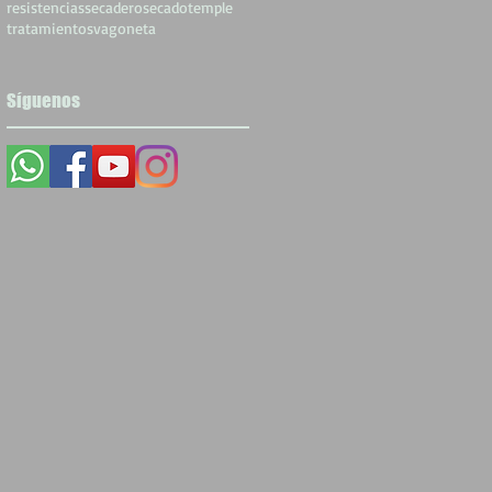
resistencias
secadero
secado
temple
tratamientos
vagoneta
Síguenos