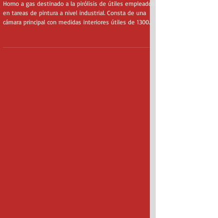
Horno a gas destinado a la
pirólisis de ganchos de pintura
Horno a gas destinado a la pirólisis de útiles empleados
en tareas de pintura a nivel industrial. Consta de una
cámara principal con medidas interiores útiles de 1300
mm de ancho x 2.200mm de larga x 2.100mm de alta en
la cual se realiza el tratamiento y una segunda cámara de
postcombustión en la que se realiza la pirólisis de humo
procedente del tratamiento para que las emisiones a la
atmósfera sean totalmente inocuas.