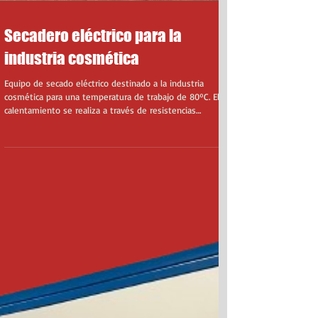
Secadero eléctrico para la
industria cosmética
Equipo de secado eléctrico destinado a la industria
cosmética para una temperatura de trabajo de 80ºC. El
calentamiento se realiza a través de resistencias
eléctricas y el control mediante PLC.