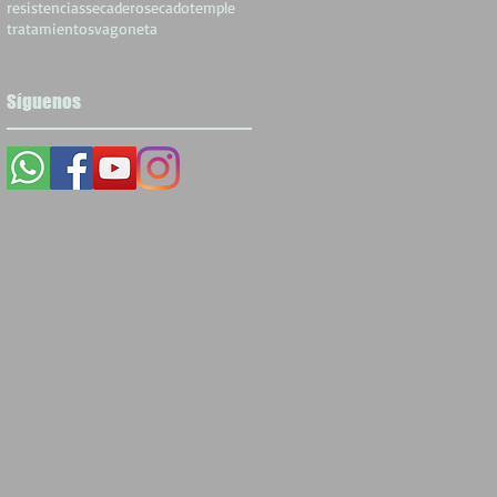
resistencias
secadero
secado
temple
tratamientos
vagoneta
Síguenos