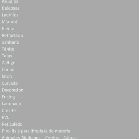
Azulejos
Baldosas
Ladrillos
Mármol
Piedra
Refractario
Sanitario
Ténica
Tejas
Zellige
Corian
krion
Curvado
Decoracion
Fusing
Laminado
Gresite
PVC
Reticulado
Piro-lisis para limpieza de materia
Animales Medianos - Cerdos - Cabras