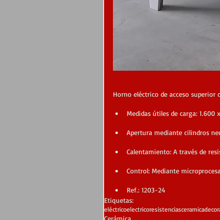
Horno eléctrico de acceso superior co
Medidas útiles de carga: 1.600
Apertura mediante cilindros n
Calentamiento: A través de resi
Control: Mediante microproces
Ref.: 1203-24
Etiquetas:
eléctrico
electrico
resistencias
ceramica
decor
Cerámica