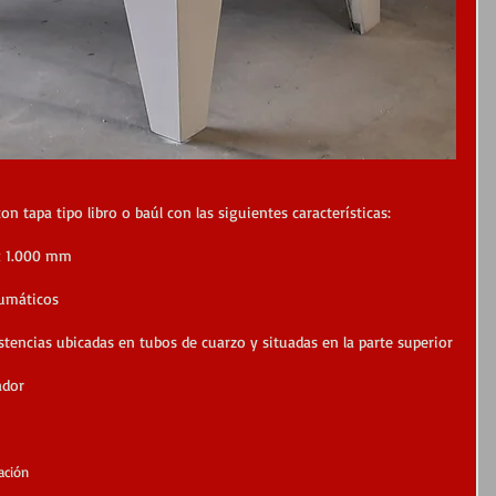
n tapa tipo libro o baúl con las siguientes características:
 x 1.000 mm
eumáticos
stencias ubicadas en tubos de cuarzo y situadas en la parte superior
ador
ación