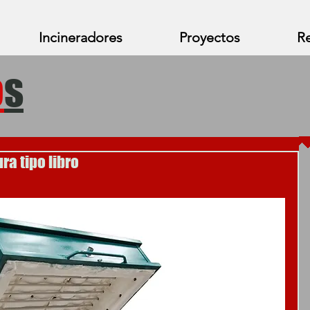
Incineradores
Proyectos
Re
o
s
ra tipo libro