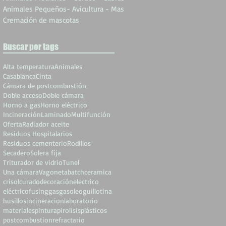
Animales Pequeños- Avicultura - Mas
Cremación de mascotas
Buscar por tags
Alta temperatura
Animales
Casablanca
Cinta
Cámara de postcombustión
Doble acceso
Doble cámara
Horno a gas
Horno eléctrico
Incineración
Laminado
Multifunción
Oferta
Radiador aceite
Residuos Hospitalarios
Residuos cementerio
Rodillos
Secadero
Solera fija
Triturador de vidrio
Tunel
Una cámara
Vagoneta
batch
ceramica
crisol
curado
decoración
electrico
eléctrico
fusing
gas
gasoleo
guillotina
husillos
incineracion
laboratorio
materiales
pintura
pirolisis
plásticos
postcombustion
refractario