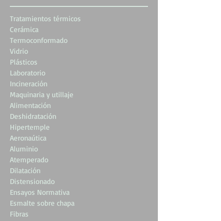
Tratamientos térmicos
Cerámica
Termoconformado
Vidrio
Plásticos
Laboratorio
Incineración
Maquinaria y utillaje
Alimentación
Deshidratación
Hipertemple
Aeronaútica
Aluminio
Atemperado
Dilatación
Distensionado
Ensayos Normativa
Esmalte sobre chapa
Fibras