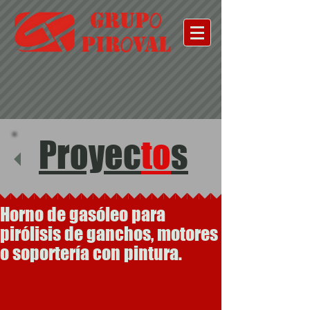
Proyec
to
s
Horno de gasóleo para
pirólisis de ganchos, motores
o soportería con pintura.