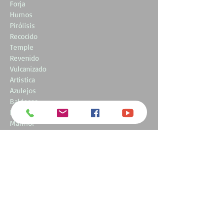
Forja
Humos
Pirólisis
Recocido
Temple
Revenido
Vulcanizado
Artistica
Azulejos
Baldosas
Ladrillos
Mármol
Piedra
Refractario
Sanitario
Ténica
Tejas
Zellige
Corian
krion
Curvado