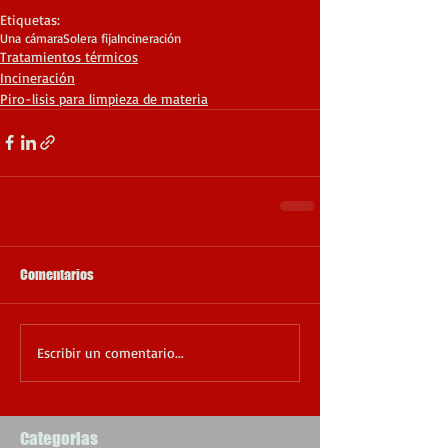
Etiquetas:
Una cámara
Solera fija
Incineración
Tratamientos térmicos
Incineración
Piro-lisis para limpieza de materia
Comentarios
Escribir un comentario...
Categorias