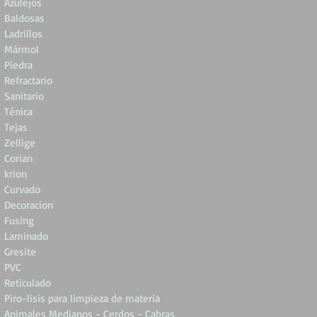
Azulejos
Baldosas
Ladrillos
Mármol
Piedra
Refractario
Sanitario
Ténica
Tejas
Zellige
Corian
krion
Curvado
Decoracion
Fusing
Laminado
Gresite
PVC
Reticulado
Piro-lisis para limpieza de materia
Animales Medianos - Cerdos - Cabras