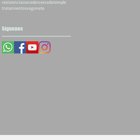
resistencias
secadero
secado
temple
tratamientos
vagoneta
Síguenos