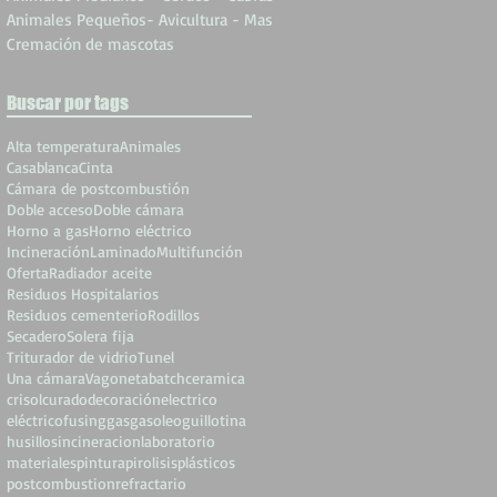
Animales Pequeños- Avicultura - Mas
Cremación de mascotas
Buscar por tags
Alta temperatura
Animales
Casablanca
Cinta
Cámara de postcombustión
Doble acceso
Doble cámara
Horno a gas
Horno eléctrico
Incineración
Laminado
Multifunción
Oferta
Radiador aceite
Residuos Hospitalarios
Residuos cementerio
Rodillos
Secadero
Solera fija
Triturador de vidrio
Tunel
Una cámara
Vagoneta
batch
ceramica
crisol
curado
decoración
electrico
eléctrico
fusing
gas
gasoleo
guillotina
husillos
incineracion
laboratorio
materiales
pintura
pirolisis
plásticos
postcombustion
refractario