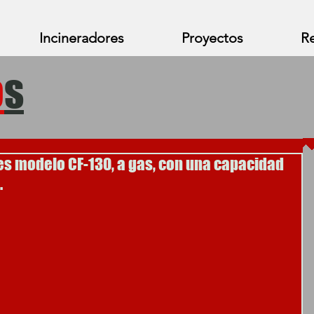
Incineradores
Proyectos
Re
o
s
es modelo CF-130, a gas, con una capacidad
.