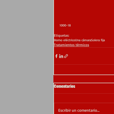
 1000-18
Etiquetas:
Horno eléctrico
Una cámara
Solera fija
Tratamientos térmicos
Comentarios
Escribir un comentario...