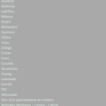
Azulejos
Baldosas
Ladrillos
Mármol
Piedra
Refractario
Sanitario
Ténica
Tejas
Zellige
Corian
krion
Curvado
Decoracion
Fusing
Laminado
Gresite
PVC
Reticulado
Piro-lisis para limpieza de materia
Animales Medianos - Cerdos - Cabras