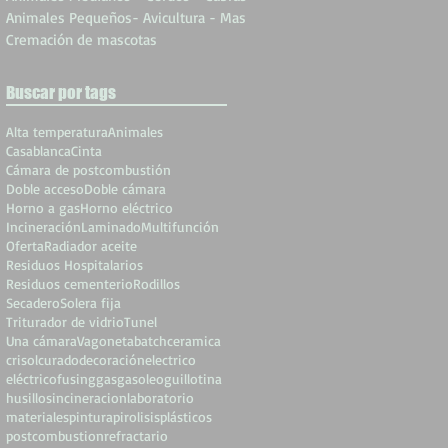
Animales Pequeños- Avicultura - Mas
Cremación de mascotas
Buscar por tags
Alta temperatura
Animales
Casablanca
Cinta
Cámara de postcombustión
Doble acceso
Doble cámara
Horno a gas
Horno eléctrico
Incineración
Laminado
Multifunción
Oferta
Radiador aceite
Residuos Hospitalarios
Residuos cementerio
Rodillos
Secadero
Solera fija
Triturador de vidrio
Tunel
Una cámara
Vagoneta
batch
ceramica
crisol
curado
decoración
electrico
eléctrico
fusing
gas
gasoleo
guillotina
husillos
incineracion
laboratorio
materiales
pintura
pirolisis
plásticos
postcombustion
refractario