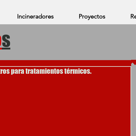
Incineradores
Proyectos
Re
o
s
tros para tratamientos térmicos.