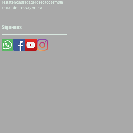
resistencias
secadero
secado
temple
tratamientos
vagoneta
Síguenos