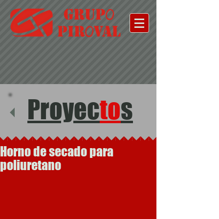
Proyec
to
s
Horno de secado para
poliuretano