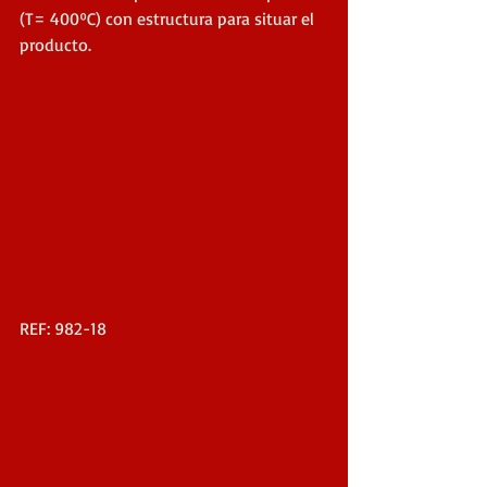
(T= 400ºC) con estructura para situar el 
producto.
REF: 982-18