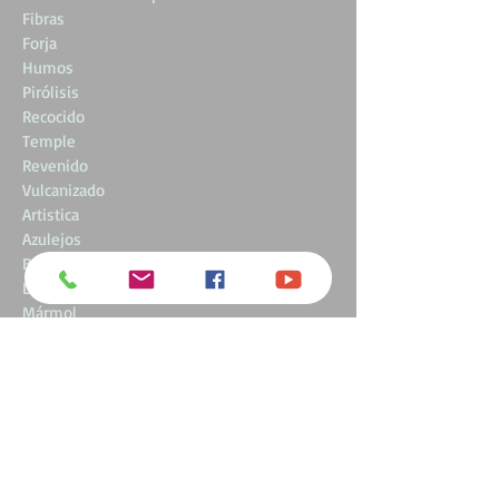
Fibras
Forja
Humos
Pirólisis
Recocido
Temple
Revenido
Vulcanizado
Artistica
Azulejos
Baldosas
Ladrillos
Mármol
Piedra
Refractario
Sanitario
Ténica
Tejas
Zellige
Corian