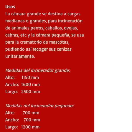
Usos
La cámara grande se destina a cargas 
medianas o grandes, para incineración 
de animales perros, caballos, ovejas, 
cabras, etc y la cámara pequeña, se usa 
para la crematorio de mascotas, 
pudiendo así recoger sus cenizas 
unitariamente.
Medidas del incinerador grande:
Alto:      1150 mm  
Ancho:  1600 mm  
Largo:   2500 mm
Medidas del incinerador pequeño:
Alto:       700 mm  
Ancho:    700 mm  
Largo:   1200 mm