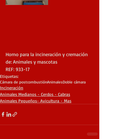
Horno para la incineración y cremación 
de: Animales y mascotas
REF: 933-17
Etiquetas:
Cámara de postcombustión
Animales
Doble cámara
Incineración
Animales Medianos - Cerdos - Cabras
Animales Pequeños- Avicultura - Mas