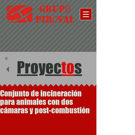
Proyec
to
s
Conjunto de incineración
para animales con dos
cámaras y post-combustión