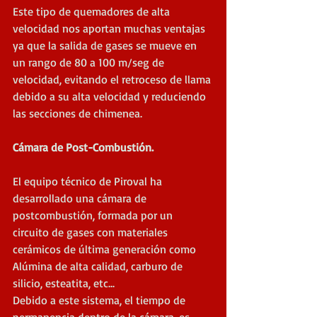
Este tipo de quemadores de alta 
velocidad nos aportan muchas ventajas 
ya que la salida de gases se mueve en 
un rango de 80 a 100 m/seg de 
velocidad, evitando el retroceso de llama 
debido a su alta velocidad y reduciendo 
las secciones de chimenea.
Cámara de Post-Combustión.
El equipo técnico de Piroval ha 
desarrollado una cámara de 
postcombustión, formada por un 
circuito de gases con materiales 
cerámicos de última generación como 
Alúmina de alta calidad, carburo de 
silicio, esteatita, etc...
Debido a este sistema, el tiempo de 
permanencia dentro de la cámara, es 