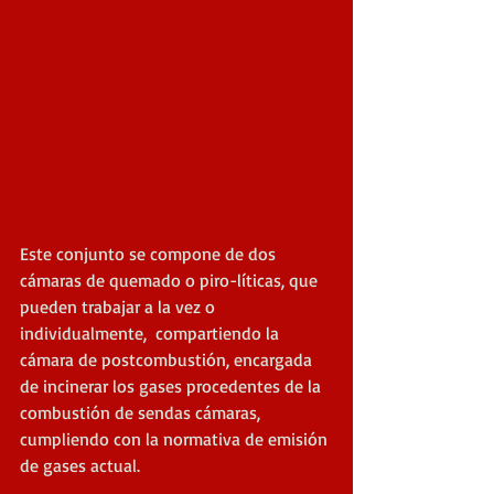
Este conjunto se compone de dos 
cámaras de quemado o piro-líticas, que 
pueden trabajar a la vez o 
individualmente,  compartiendo la 
cámara de postcombustión, encargada  
de incinerar los gases procedentes de la 
combustión de sendas cámaras, 
cumpliendo con la normativa de emisión 
de gases actual.