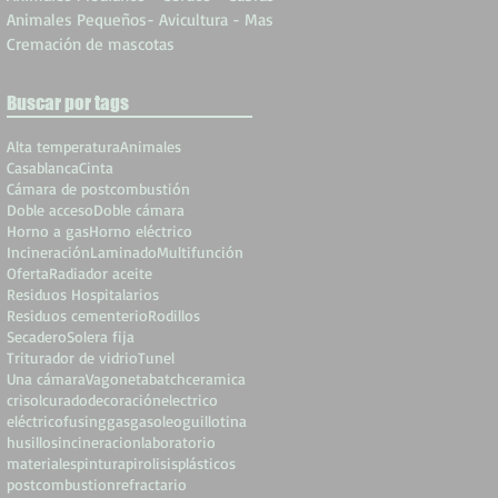
Animales Pequeños- Avicultura - Mas
Cremación de mascotas
Buscar por tags
Alta temperatura
Animales
Casablanca
Cinta
Cámara de postcombustión
Doble acceso
Doble cámara
Horno a gas
Horno eléctrico
Incineración
Laminado
Multifunción
Oferta
Radiador aceite
Residuos Hospitalarios
Residuos cementerio
Rodillos
Secadero
Solera fija
Triturador de vidrio
Tunel
Una cámara
Vagoneta
batch
ceramica
crisol
curado
decoración
electrico
eléctrico
fusing
gas
gasoleo
guillotina
husillos
incineracion
laboratorio
materiales
pintura
pirolisis
plásticos
postcombustion
refractario