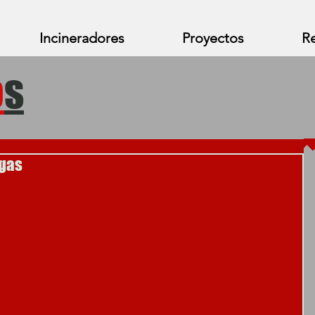
Incineradores
Proyectos
Re
o
s
 gas