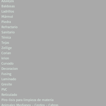
Azulejos
Baldosas
Ladrillos
Mármol
Piedra
Refractario
Sanitario
Ténica
Tejas
Zellige
Corian
krion
Curvado
Decoracion
Fusing
Laminado
Gresite
PVC
Reticulado
Piro-lisis para limpieza de materia
Animales Medianos - Cerdos - Cabras