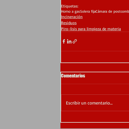
Etiquetas:
Horno a gas
Solera fija
Cámara de postcomb
Incineración
Residuos
Piro-lisis para limpieza de materia
Comentarios
Escribir un comentario...