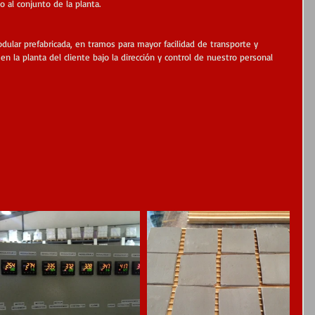
 al conjunto de la planta.
dular prefabricada, en tramos para mayor facilidad de transporte y 
en la planta del cliente bajo la dirección y control de nuestro personal 