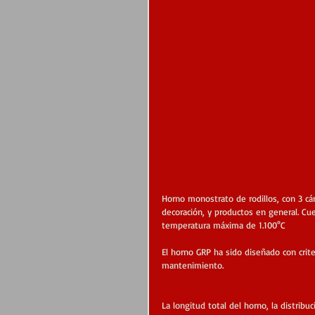
Horno monostrato de rodillos, con 3 cám
decoración, y productos en general. Cu
temperatura máxima de 1.100°C
El horno GRP ha sido diseñado con crite
mantenimiento.
La longitud total del horno, la distrib