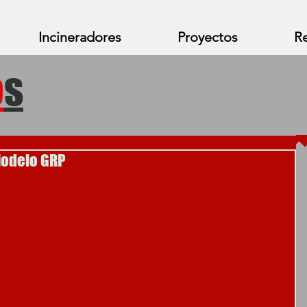
Incineradores
Proyectos
Re
o
s
Modelo GRP