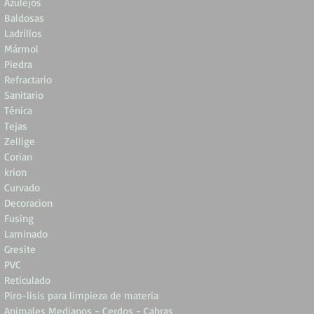
Azulejos
Baldosas
Ladrillos
Mármol
Piedra
Refractario
Sanitario
Ténica
Tejas
Zellige
Corian
krion
Curvado
Decoracion
Fusing
Laminado
Gresite
PVC
Reticulado
Piro-lisis para limpieza de materia
Animales Medianos - Cerdos - Cabras