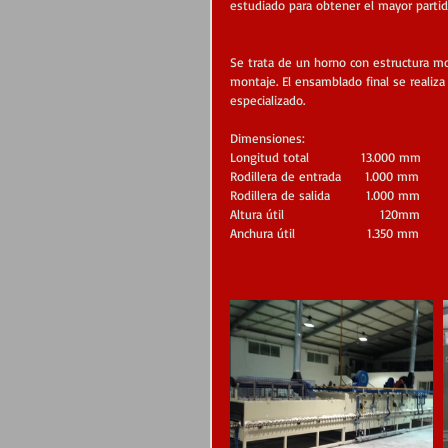
estudiado para obtener el mayor partido
Se trata de un horno con estructura mo
montaje. El ensamblado final se realiza 
especializado.
Dimensiones:
Longitud total             13.000 mm
Rodillera de entrada      1.000 mm
Rodillera de salida         1.000 mm
Altura útil                        120mm
Anchura útil                  1.350 mm