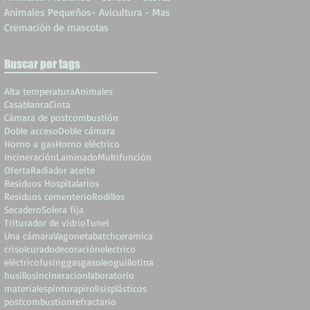
Animales Pequeños- Avicultura - Mas
Cremación de mascotas
Buscar por tags
Alta temperatura
Animales
Casablanca
Cinta
Cámara de postcombustión
Doble acceso
Doble cámara
Horno a gas
Horno eléctrico
Incineración
Laminado
Multifunción
Oferta
Radiador aceite
Residuos Hospitalarios
Residuos cementerio
Rodillos
Secadero
Solera fija
Triturador de vidrio
Tunel
Una cámara
Vagoneta
batch
ceramica
crisol
curado
decoración
electrico
eléctrico
fusing
gas
gasoleo
guillotina
husillos
incineracion
laboratorio
materiales
pintura
pirolisis
plásticos
postcombustion
refractario