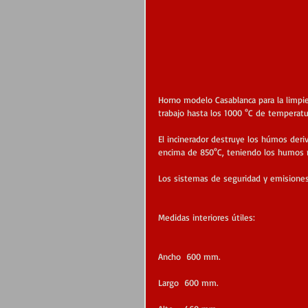
Horno modelo Casablanca para la limpie
trabajo hasta los 1000 °C de temperatu
El incinerador destruye los húmos deriv
encima de 850°C, teniendo los humos 
Los sistemas de seguridad y emisiones
Medidas interiores útiles:
Ancho  600 mm.
Largo  600 mm.