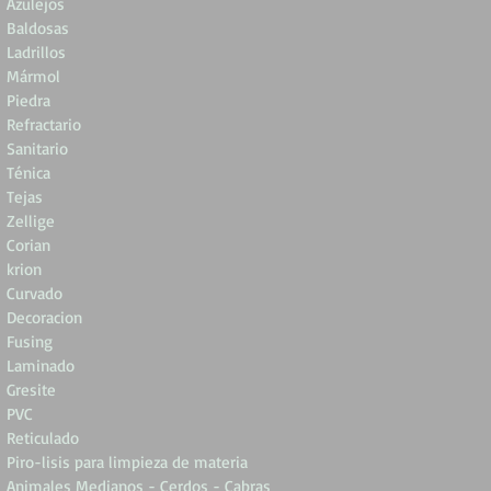
Azulejos
Baldosas
Ladrillos
Mármol
Piedra
Refractario
Sanitario
Ténica
Tejas
Zellige
Corian
krion
Curvado
Decoracion
Fusing
Laminado
Gresite
PVC
Reticulado
Piro-lisis para limpieza de materia
Animales Medianos - Cerdos - Cabras