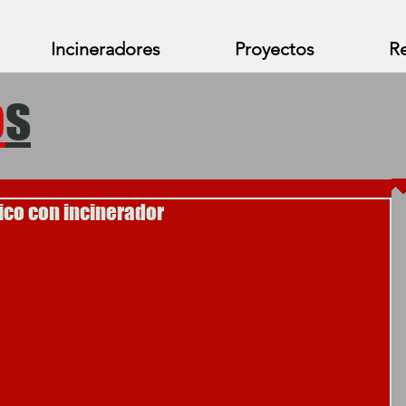
Incineradores
Proyectos
Re
o
s
ico con incinerador