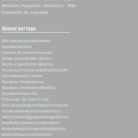
Animales Pequeños- Avicultura - Mas
Cremación de mascotas
Buscar por tags
Alta temperatura
Animales
Casablanca
Cinta
Cámara de postcombustión
Doble acceso
Doble cámara
Horno a gas
Horno eléctrico
Incineración
Laminado
Multifunción
Oferta
Radiador aceite
Residuos Hospitalarios
Residuos cementerio
Rodillos
Secadero
Solera fija
Triturador de vidrio
Tunel
Una cámara
Vagoneta
batch
ceramica
crisol
curado
decoración
electrico
eléctrico
fusing
gas
gasoleo
guillotina
husillos
incineracion
laboratorio
materiales
pintura
pirolisis
plásticos
postcombustion
refractario