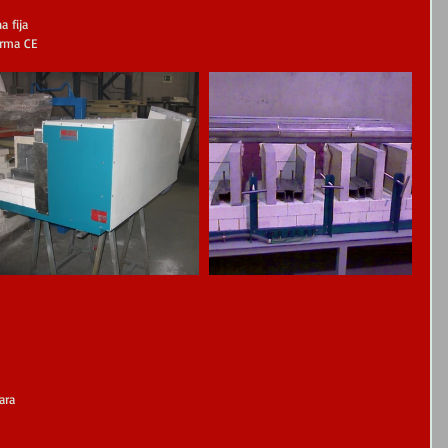
 fija
orma CE
ara