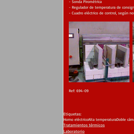
- Sonda Pirométrica
- Regulador de temperatura de consigna
- Cuadro eléctrico de control, según n
Ref: 694-09
Etiquetas:
Horno eléctrico
Alta temperatura
Doble cám
Tratamientos térmicos
Laboratorio