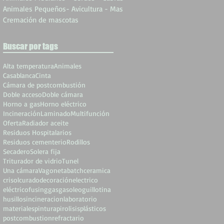
Animales Pequeños- Avicultura - Mas
Cremación de mascotas
Buscar por tags
Alta temperatura
Animales
Casablanca
Cinta
Cámara de postcombustión
Doble acceso
Doble cámara
Horno a gas
Horno eléctrico
Incineración
Laminado
Multifunción
Oferta
Radiador aceite
Residuos Hospitalarios
Residuos cementerio
Rodillos
Secadero
Solera fija
Triturador de vidrio
Tunel
Una cámara
Vagoneta
batch
ceramica
crisol
curado
decoración
electrico
eléctrico
fusing
gas
gasoleo
guillotina
husillos
incineracion
laboratorio
materiales
pintura
pirolisis
plásticos
postcombustion
refractario