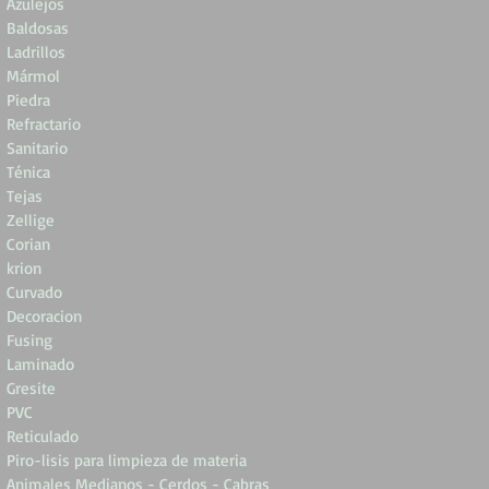
Azulejos
Baldosas
Ladrillos
Mármol
Piedra
Refractario
Sanitario
Ténica
Tejas
Zellige
Corian
krion
Curvado
Decoracion
Fusing
Laminado
Gresite
PVC
Reticulado
Piro-lisis para limpieza de materia
Animales Medianos - Cerdos - Cabras