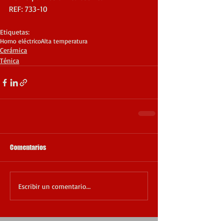
REF: 733-10
Etiquetas:
Horno eléctrico
Alta temperatura
Cerámica
Ténica
Comentarios
Escribir un comentario...