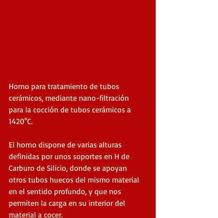
Horno para tratamiento de tubos 
cerámicos, mediante nano-filtración 
para la cocción de tubos cerámicos a 
1420°C.
El horno dispone de varias alturas 
definidas por unos soportes en H de 
Carburo de Silicio, donde se apoyan 
otros tubos huecos del mismo material 
en el sentido profundo, y que nos 
permiten la carga en su interior del 
material a cocer.