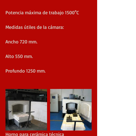
Potencia máxima de trabajo 1500°C
Medidas útiles de la cámara:
Ancho 720 mm.
Alto 550 mm.
Profundo 1250 mm.
Horno para cerámica técnica