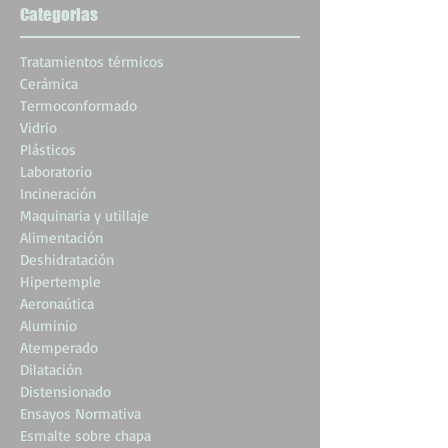
Categorias
Tratamientos térmicos
Cerámica
Termoconformado
Vidrio
Plásticos
Laboratorio
Incineración
Maquinaria y utillaje
Alimentación
Deshidratación
Hipertemple
Aeronaútica
Aluminio
Atemperado
Dilatación
Distensionado
Ensayos Normativa
Esmalte sobre chapa