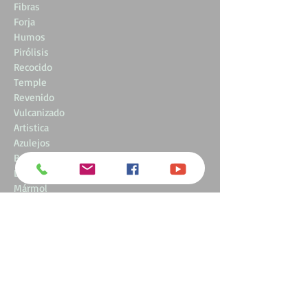
Fibras
Forja
Humos
Pirólisis
Recocido
Temple
Revenido
Vulcanizado
Artistica
Azulejos
Baldosas
Ladrillos
Mármol
Piedra
Refractario
Sanitario
Ténica
Tejas
Zellige
Corian