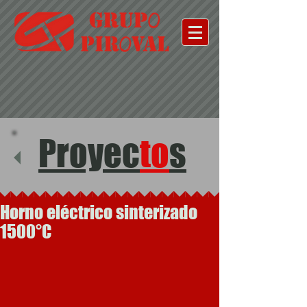
Proyec
to
s
Horno eléctrico sinterizado
1500°C