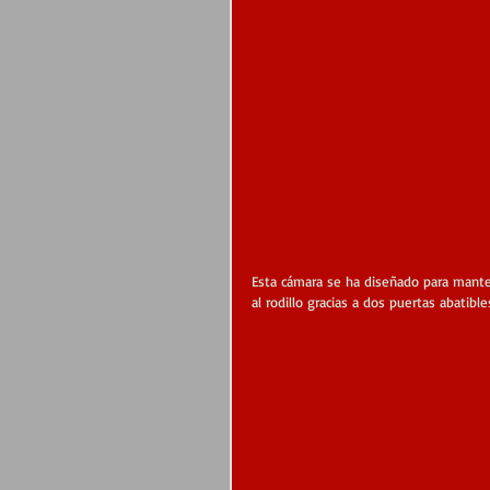
Esta cámara se ha diseñado para mante
al rodillo gracias a dos puertas abatible