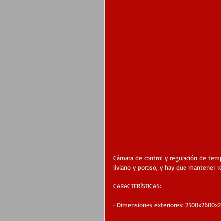
Cámara de control y regulación de temp
liviano y poroso, y hay que mantener r
CARACTERÍSTICAS:
· Dimensiones exteriores: 2500x2600x