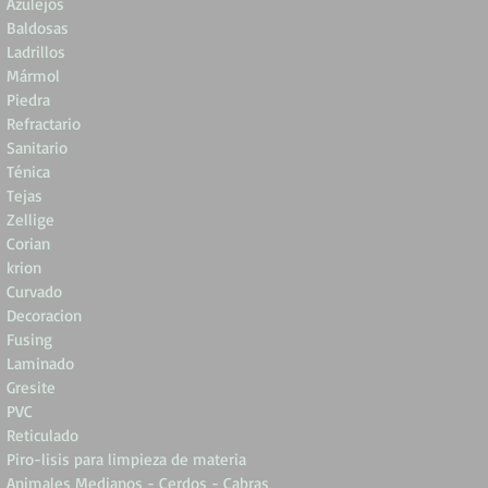
Azulejos
Baldosas
Ladrillos
Mármol
Piedra
Refractario
Sanitario
Ténica
Tejas
Zellige
Corian
krion
Curvado
Decoracion
Fusing
Laminado
Gresite
PVC
Reticulado
Piro-lisis para limpieza de materia
Animales Medianos - Cerdos - Cabras