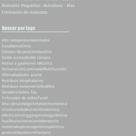
Animales Pequeños- Avicultura - Mas
Cremación de mascotas
Buscar por tags
Alta temperatura
Animales
Casablanca
Cinta
Cámara de postcombustión
Doble acceso
Doble cámara
Horno a gas
Horno eléctrico
Incineración
Laminado
Multifunción
Oferta
Radiador aceite
Residuos Hospitalarios
Residuos cementerio
Rodillos
Secadero
Solera fija
Triturador de vidrio
Tunel
Una cámara
Vagoneta
batch
ceramica
crisol
curado
decoración
electrico
eléctrico
fusing
gas
gasoleo
guillotina
husillos
incineracion
laboratorio
materiales
pintura
pirolisis
plásticos
postcombustion
refractario