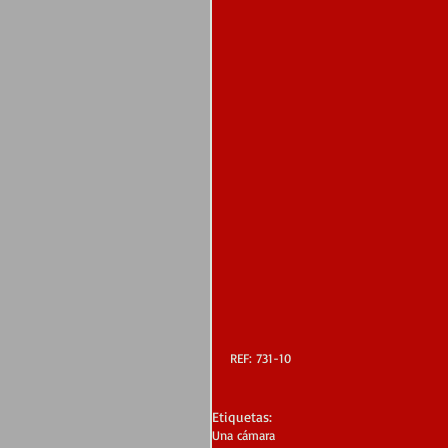
REF: 731-10
Etiquetas:
Una cámara