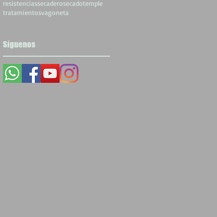
resistencias
secadero
secado
temple
tratamientos
vagoneta
Síguenos