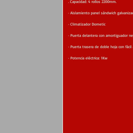
. Capacidad: 4 rollos 2200mm.
· Aislamiento panel sándwich galvanizado
· Climatizador Dometic
· Puerta delantera con amortiguador n
· Puerta trasera de doble hoja con fácil 
· Potencia eléctrica: 1Kw