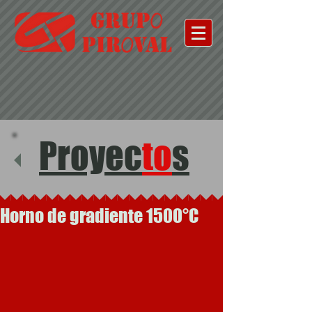
Proyec
to
s
Horno de gradiente 1500°C