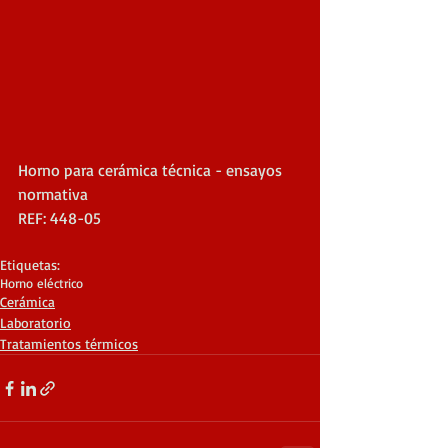
Horno para cerámica técnica - ensayos 
normativa
REF: 448-05
Etiquetas:
Horno eléctrico
Cerámica
Laboratorio
Tratamientos térmicos