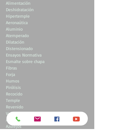
Alimentación
Deshidratación
Hipertemple
Aeronaútica
Aluminio
Atemperado
Dilatación
Distensionado
Ensayos Normativa
Esmalte sobre chapa
Fibras
Forja
Humos
Pirólisis
Recocido
Temple
Revenido
Vulcanizado
Artistica
Azulejos