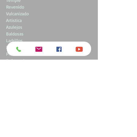
Temple
Revenido
Vulcanizado
Artistica
Azulejos
Baldosas
Ladrillos
Mármol
Piedra
Refractario
Sanitario
Ténica
Tejas
Zellige
Corian
krion
Curvado
Decoracion
Fusing
Laminado
Gresite