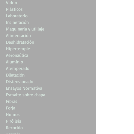
Vidrio
Plásticos
Laboratorio
Incineración
Maquinaria y utillaje
Alimentación
Deshidratación
Hipertemple
Aeronaútica
Aluminio
Atemperado
Dilatación
Distensionado
Ensayos Normativa
Esmalte sobre chapa
Fibras
Forja
Humos
Pirólisis
Recocido