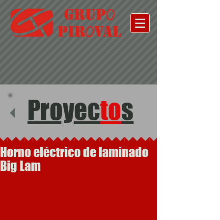
Proyec
to
s
Horno eléctrico de laminado
Big Lam