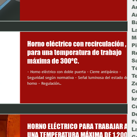
Ar
A
B
La
M
Horno eléctrico con recirculación ,
P
para una temperatura de trabajo
R
máxima de 300ºC.
S
T
- Horno eléctrico con doble puerta - Cierre antipánico -
T
Seguridad según normativa - Señal luminosa del estado del
horno - Regulación...
Ze
C
k
C
D
F
HORNO ELÉCTRICO PARA TRABAJAR A
L
UNA TEMPERATURA MÁXIMA DE 1.200ºC