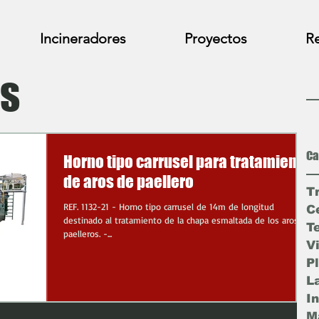
Incineradores
Proyectos
Re
s
Ca
Horno tipo carrusel para tratamiento
de aros de paellero
T
REF. 1132-21 - Horno tipo carrusel de 14m de longitud
C
destinado al tratamiento de la chapa esmaltada de los aros de
T
paelleros. -...
V
P
L
I
Ma