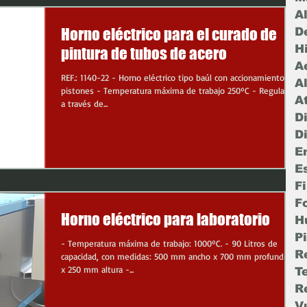
A
Horno eléctrico para el curado de
D
H
pintura de tubos de acero
A
REF.: 1140-22 - Horno eléctrico tipo baúl con accionamiento de
A
pistones - Temperatura máxima de trabajo 250ºC - Regulación
A
a través de...
D
D
E
E
F
F
Horno eléctrico para laboratorio
H
Pi
- Temperatura máxima de trabajo: 1000ºC. - 90 Litros de
R
capacidad, con medidas: 500 mm ancho x 700 mm profundidad
x 250 mm altura -...
T
R
V