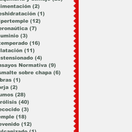
limentación
(2)
2 entradas
eshidratación
(1)
1 entrada
ipertemple
(12)
12 entradas
eronaútica
(7)
7 entradas
luminio
(3)
3 entradas
temperado
(16)
16 entradas
ilatación
(11)
11 entradas
istensionado
(4)
4 entradas
nsayos Normativa
(9)
9 entradas
smalte sobre chapa
(6)
6 entradas
ibras
(1)
1 entrada
orja
(2)
2 entradas
umos
(28)
28 entradas
rólisis
(40)
40 entradas
ecocido
(3)
3 entradas
emple
(18)
18 entradas
evenido
(12)
12 entradas
ulcanizado
(1)
1 entrada