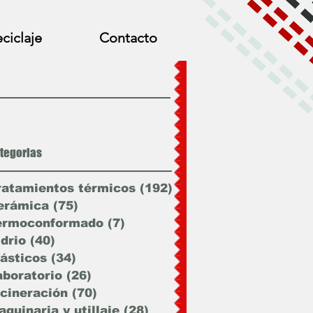
ciclaje
Contacto
tegorias
ratamientos térmicos
(192)
192 entradas
erámica
(75)
75 entradas
ermoconformado
(7)
7 entradas
idrio
(40)
40 entradas
lásticos
(34)
34 entradas
aboratorio
(26)
26 entradas
ncineración
(70)
70 entradas
quinaria y utillaje
(28)
28 entradas