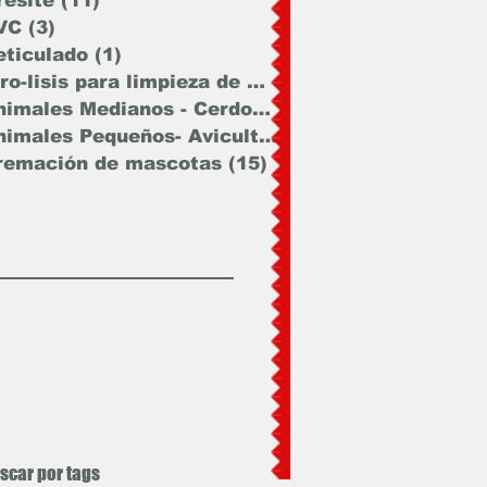
resite
(11)
11 entradas
VC
(3)
3 entradas
eticulado
(1)
1 entrada
Piro-lisis para limpieza de materia
(47)
47 entrada
Animales Medianos - Cerdos - Cabras
(12)
12 entra
Animales Pequeños- Avicultura - Mas
(15)
15 entra
remación de mascotas
(15)
15 entradas
scar por tags