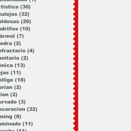
tistica
(30)
30 entradas
zulejos
(32)
32 entradas
aldosas
(26)
26 entradas
drillos
(10)
10 entradas
ármol
(7)
7 entradas
iedra
(2)
2 entradas
efractario
(4)
4 entradas
anitario
(2)
2 entradas
énica
(13)
13 entradas
ejas
(11)
11 entradas
llige
(18)
18 entradas
orian
(2)
2 entradas
rion
(2)
2 entradas
urvado
(3)
3 entradas
ecoracion
(32)
32 entradas
using
(8)
8 entradas
aminado
(11)
11 entradas