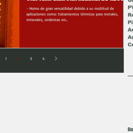
G
P
- Horno de gran versatilidad debido a su multitud de
aplicaciones como: tratamientos térmicos para metales,
R
minerales, cerámicas en...
C
1
2
3
4
Bu