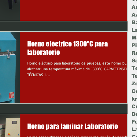
Ar
A
B
La
M
Horno eléctrico 1300°C para
P
laboratorio
R
S
Horno eléctrico para laboratorio de pruebas, este horno puede
T
alcanzar una temperatura máxima de 1300°C. CARACTERÍSTICAS
TÉCNICAS 1.-...
T
Ze
C
k
C
D
F
Horno para laminar Laboratorio
L