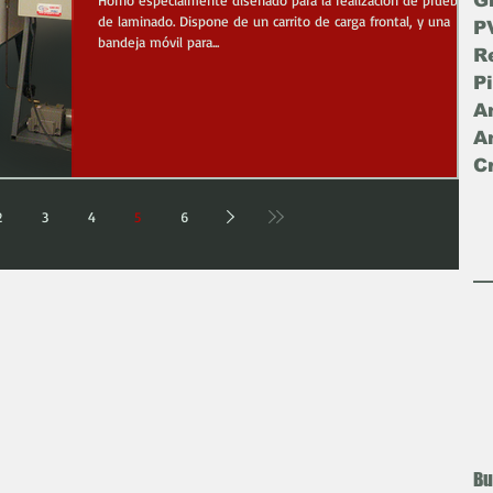
G
Horno especialmente diseñado para la realización de pruebas
de laminado. Dispone de un carrito de carga frontal, y una
P
bandeja móvil para...
R
C
2
3
4
5
6
Bu