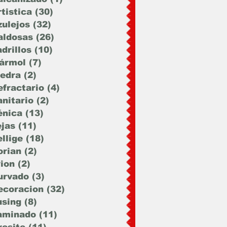
tistica
(30)
30 entradas
zulejos
(32)
32 entradas
aldosas
(26)
26 entradas
drillos
(10)
10 entradas
ármol
(7)
7 entradas
iedra
(2)
2 entradas
efractario
(4)
4 entradas
anitario
(2)
2 entradas
énica
(13)
13 entradas
ejas
(11)
11 entradas
llige
(18)
18 entradas
orian
(2)
2 entradas
rion
(2)
2 entradas
urvado
(3)
3 entradas
ecoracion
(32)
32 entradas
using
(8)
8 entradas
aminado
(11)
11 entradas