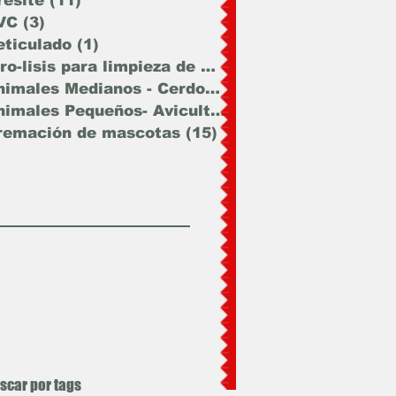
resite
(11)
11 entradas
VC
(3)
3 entradas
eticulado
(1)
1 entrada
Piro-lisis para limpieza de materia
(47)
47 entrada
Animales Medianos - Cerdos - Cabras
(12)
12 entra
Animales Pequeños- Avicultura - Mas
(15)
15 entra
remación de mascotas
(15)
15 entradas
scar por tags