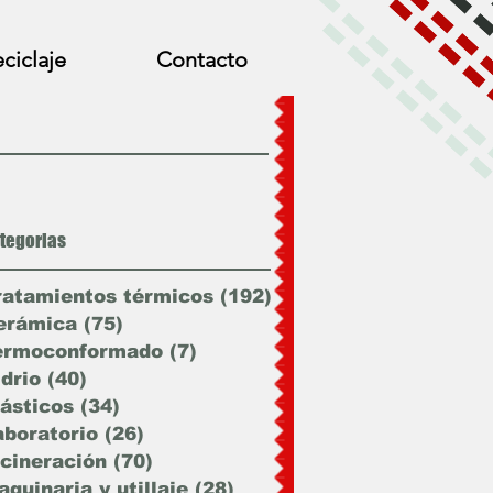
ciclaje
Contacto
tegorias
ratamientos térmicos
(192)
192 entradas
erámica
(75)
75 entradas
ermoconformado
(7)
7 entradas
idrio
(40)
40 entradas
lásticos
(34)
34 entradas
aboratorio
(26)
26 entradas
ncineración
(70)
70 entradas
quinaria y utillaje
(28)
28 entradas