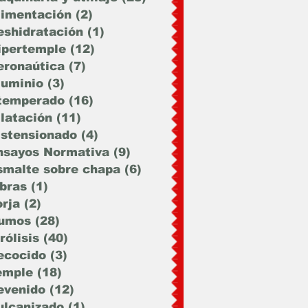
limentación
(2)
2 entradas
eshidratación
(1)
1 entrada
ipertemple
(12)
12 entradas
eronaútica
(7)
7 entradas
luminio
(3)
3 entradas
temperado
(16)
16 entradas
ilatación
(11)
11 entradas
istensionado
(4)
4 entradas
nsayos Normativa
(9)
9 entradas
smalte sobre chapa
(6)
6 entradas
ibras
(1)
1 entrada
orja
(2)
2 entradas
umos
(28)
28 entradas
rólisis
(40)
40 entradas
ecocido
(3)
3 entradas
emple
(18)
18 entradas
evenido
(12)
12 entradas
ulcanizado
(1)
1 entrada