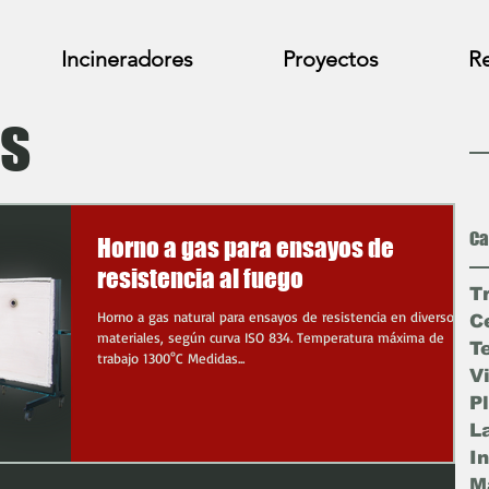
Incineradores
Proyectos
Re
s
Ca
Horno a gas para ensayos de
resistencia al fuego
T
Horno a gas natural para ensayos de resistencia en diversos
C
materiales, según curva ISO 834. Temperatura máxima de
T
trabajo 1300°C Medidas...
V
P
L
I
Ma