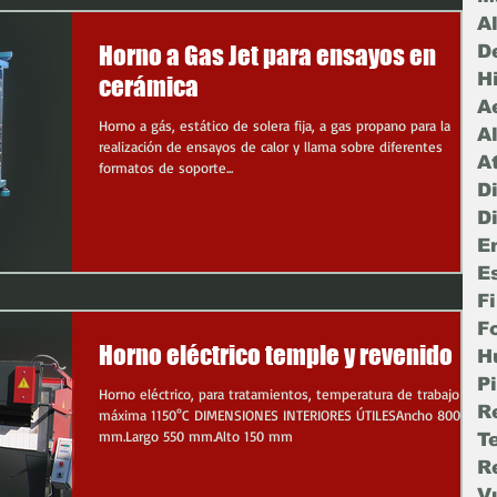
A
Horno a Gas Jet para ensayos en
D
H
cerámica
A
Horno a gás, estático de solera fija, a gas propano para la
A
realización de ensayos de calor y llama sobre diferentes
A
formatos de soporte...
D
D
E
E
F
F
Horno eléctrico temple y revenido
H
Pi
Horno eléctrico, para tratamientos, temperatura de trabajo
R
máxima 1150°C DIMENSIONES INTERIORES ÚTILESAncho 800
mm.Largo 550 mm.Alto 150 mm
T
R
V