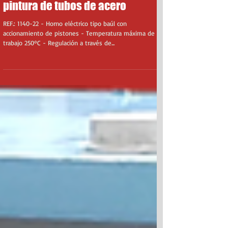
Horno eléctrico para el curado de
pintura de tubos de acero
REF.: 1140-22 - Horno eléctrico tipo baúl con
accionamiento de pistones - Temperatura máxima de
trabajo 250ºC - Regulación a través de...