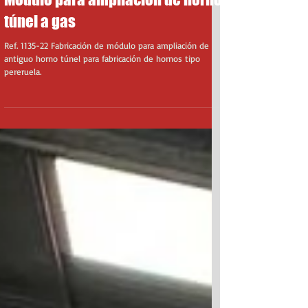
Módulo para ampliación de horno
túnel a gas
Ref. 1135-22 Fabricación de módulo para ampliación de
antiguo horno túnel para fabricación de hornos tipo
pereruela.