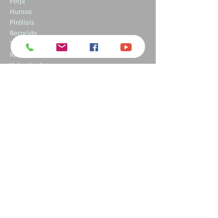
Forja
Humos
Pirólisis
Recocido
Temple
Revenido
Vulcanizado
Artistica
Azulejos
Baldosas
Ladrillos
Mármol
Piedra
Refractario
Sanitario
Ténica
Tejas
Zellige
Corian
krion
Curvado