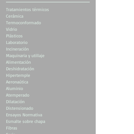
Tratamientos térmicos
Cerámica
Termoconformado
Vidrio
Plásticos
Laboratorio
Incineración
Maquinaria y utillaje
Alimentación
Deshidratación
Hipertemple
Aeronaútica
Aluminio
Atemperado
Dilatación
Distensionado
Ensayos Normativa
Esmalte sobre chapa
Fibras