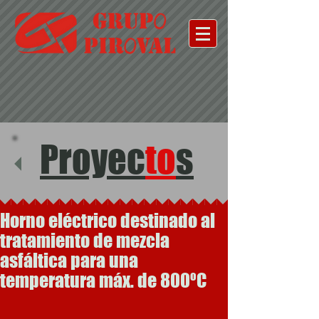
Proyec
to
s
Horno eléctrico destinado al
tratamiento de mezcla
asfáltica para una
temperatura máx. de 800ºC