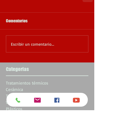
Comentarios
Escribir un comentario...
Categorias
Tratamientos térmicos
Cerámica
Termoconformado
Vidrio
Plásticos
Laboratorio
Incineración
Maquinaria y utillaje