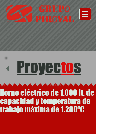
Proyec
to
s
Horno eléctrico de 1.000 lt. de
capacidad y temperatura de
trabajo máxima de 1.280ºC