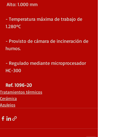
 Alto: 1.000 mm
- Temperatura máxima de trabajo de 
1.280ºC
- Provisto de cámara de incineración de 
humos.
- Regulado mediante microprocesador 
HC-300
Ref. 1096-20
Tratamientos térmicos
Cerámica
Azulejos