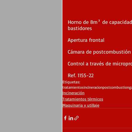
Horno de 8m³ de capacidad a
bastidores
Apertura frontal
Cámara de postcombustión 
Control a través de micropr
Ref. 1155-22
Etiquetas:
tratamientos
incineracion
postcombustion
g
Incineración
Tratamientos térmicos
Maquinaria y utillaje