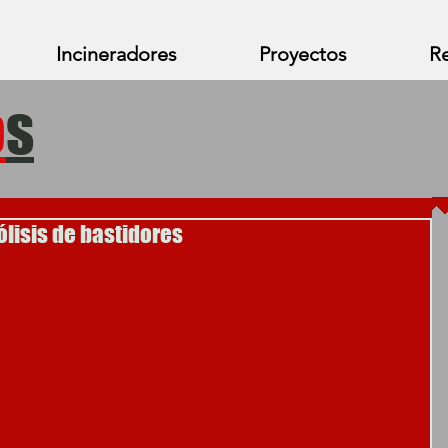
Incineradores
Proyectos
Re
o
s
ólisis de bastidores