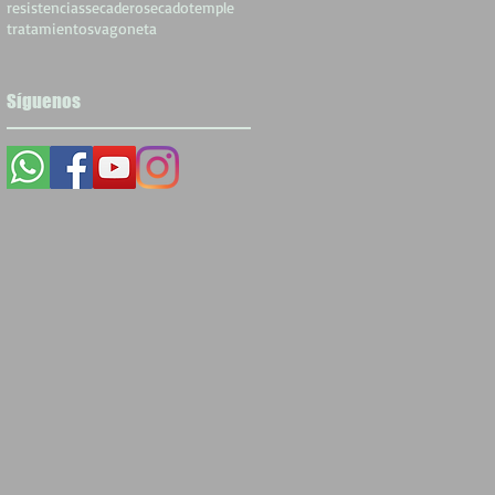
resistencias
secadero
secado
temple
tratamientos
vagoneta
Síguenos