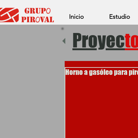
Inicio
Estudio
Proyec
t
Horno a gasóleo para pir