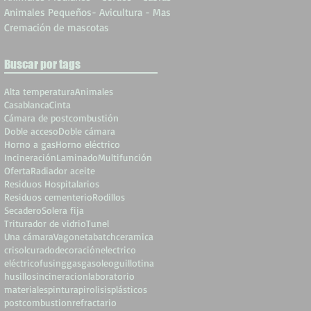
Animales Pequeños- Avicultura - Mas
Cremación de mascotas
Buscar por tags
Alta temperatura
Animales
Casablanca
Cinta
Cámara de postcombustión
Doble acceso
Doble cámara
Horno a gas
Horno eléctrico
Incineración
Laminado
Multifunción
Oferta
Radiador aceite
Residuos Hospitalarios
Residuos cementerio
Rodillos
Secadero
Solera fija
Triturador de vidrio
Tunel
Una cámara
Vagoneta
batch
ceramica
crisol
curado
decoración
electrico
eléctrico
fusing
gas
gasoleo
guillotina
husillos
incineracion
laboratorio
materiales
pintura
pirolisis
plásticos
postcombustion
refractario