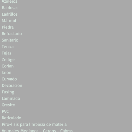
Azulejos
Baldosas
Ladrillos
Mármol
Piedra
Refractario
Sanitario
Ténica
Tejas
Zellige
Corian
krion
Curvado
Decoracion
Fusing
Laminado
Gresite
PVC
Reticulado
Piro-lisis para limpieza de materia
Animales Medianos - Cerdos - Cabras