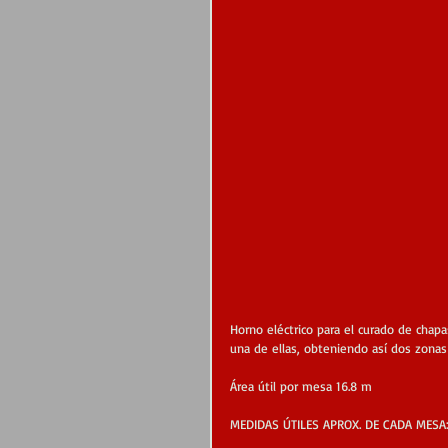
Horno eléctrico para el curado de chap
una de ellas, obteniendo así dos zonas 
Área útil por mesa 16.8 m
MEDIDAS ÚTILES APROX. DE CADA MESA