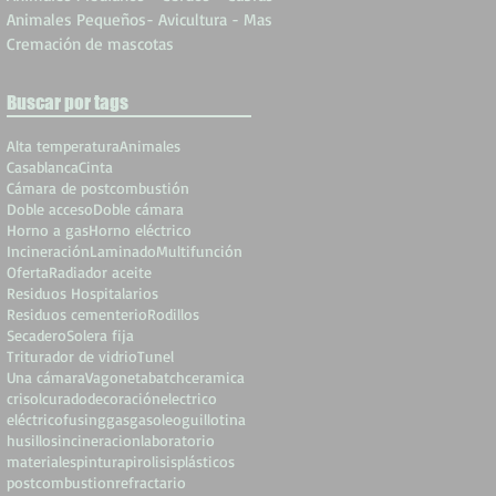
Animales Pequeños- Avicultura - Mas
Cremación de mascotas
Buscar por tags
Alta temperatura
Animales
Casablanca
Cinta
Cámara de postcombustión
Doble acceso
Doble cámara
Horno a gas
Horno eléctrico
Incineración
Laminado
Multifunción
Oferta
Radiador aceite
Residuos Hospitalarios
Residuos cementerio
Rodillos
Secadero
Solera fija
Triturador de vidrio
Tunel
Una cámara
Vagoneta
batch
ceramica
crisol
curado
decoración
electrico
eléctrico
fusing
gas
gasoleo
guillotina
husillos
incineracion
laboratorio
materiales
pintura
pirolisis
plásticos
postcombustion
refractario