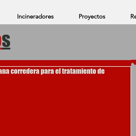
Incineradores
Proyectos
Re
o
s
ana corredera para el tratamiento de