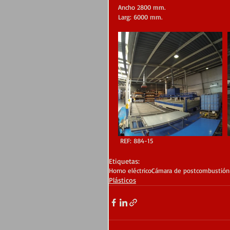
Ancho 2800 mm.
Larg: 6000 mm.
 REF: 884-15
Etiquetas:
Horno eléctrico
Cámara de postcombustión
Plásticos