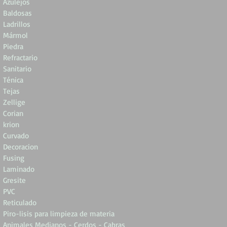
Azulejos
Baldosas
Ladrillos
Mármol
Piedra
Refractario
Sanitario
Ténica
Tejas
Zellige
Corian
krion
Curvado
Decoracion
Fusing
Laminado
Gresite
PVC
Reticulado
Piro-lisis para limpieza de materia
Animales Medianos - Cerdos - Cabras