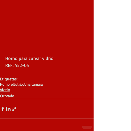
Horno para curvar vidrio
REF: 452-05
Etiquetas:
Horno eléctrico
Una cámara
Vidrio
Curvado